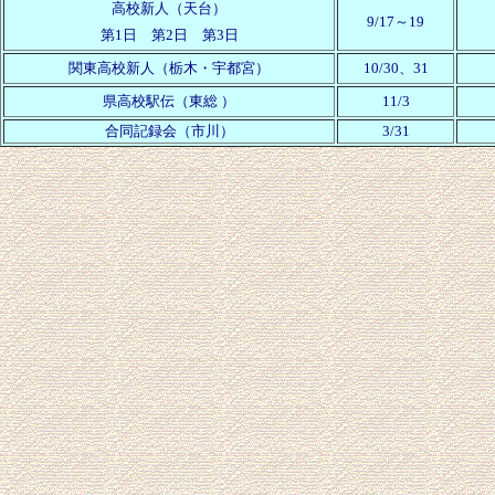
高校新人（
天台
）
9/17～
19
第1日 第2日 第3日
関東高校新人（栃木・宇都宮）
10/30、31
県高校駅伝
（
東総
）
11/3
合同記録会（市川）
3/31