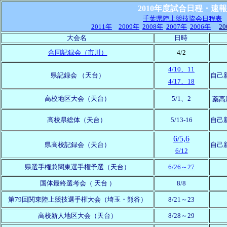
2010年度試合日程・速報
千葉県陸上競技協会日程表
2011年
2009年
2008年
2007年
2006年
2
大会名
日時
合同記録会（市川）
4/2
4/10、11
県記録会
（天台）
自己新
4/17、18
高校地区大会
（天台）
5/1、2
薬高
高校県総体
（天台）
5/13-16
自己
6/5,6
県高校記録会
（天台）
自己
6/12
県選手権兼関東選手権予選
（天台）
6/26～27
国体最終選考会（
天台
）
8/8
第79回関東陸上競技選手権大会（埼玉・熊谷）
8/21～
23
高校新人地区大会（
天台
）
8/28～
29