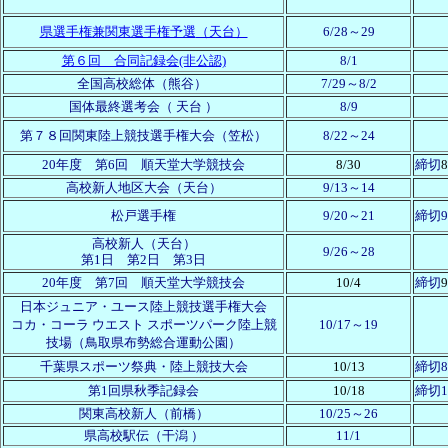
県選手権兼関東選手権予選
（天台）
6/28～29
第６回 合同記録会(非公認)
8/1
全国高校総体（
熊谷
）
7
/29
～8/2
国体最終選考会（
天台
）
8/9
第７８回関東陸上競技選手権大会（笠松）
8/22～
24
20年度 第6回 順天堂大学競技会
8/30
締切
8
高校新人地区大会（
天台
）
9/13～14
松戸選手権
9/20～21
締切9
高校新人（
天台
）
9/26～
28
第1日 第2日 第3日
20年度 第7回 順天堂大学競技会
10/4
締切
9
日本ジュニア・ユース陸上競技選手権大会
コカ・コーラ ウエスト スポーツパーク陸上競
10/17～19
技場（鳥取県布勢総合運動公園）
千葉県スポーツ祭典・陸上競技大会
10/13
締切8/
第1回県秋季記録会
10/18
締切1
関東高校新人（前橋）
10/25～
26
県高校駅伝
（
干潟
）
11/1