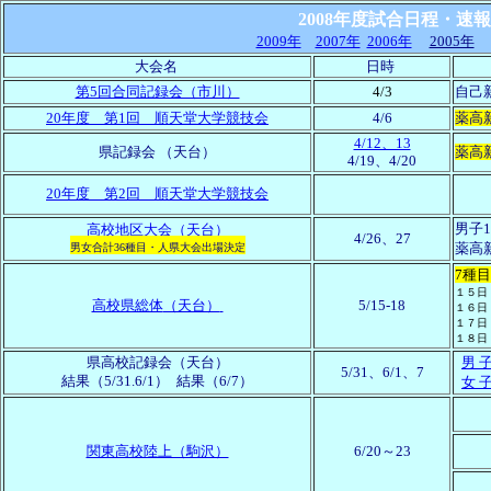
2008年度試合日程・速報
2009年
2007年
2006年
2005年
大会名
日時
第5回合同記録会（市川）
4/3
自己
20年度 第1回 順天堂大学競技会
4/6
薬高
4/12、13
県記録会
（天台）
薬高新
4/19、4/20
20年度 第2回 順天堂大学競技会
男子
高校地区大会
（天台）
4/26、27
薬高
男女合計36種目・人県大会出場決定
7種
１５日
高校県総体
（天台）
5/15-18
１６日
１７日
１８日
県高校記録会
（天台）
男 
5/31、6/1、
7
結果（5/31.6/1）
結果（6/7）
女 
関東高校陸上（駒沢）
6/20～
23