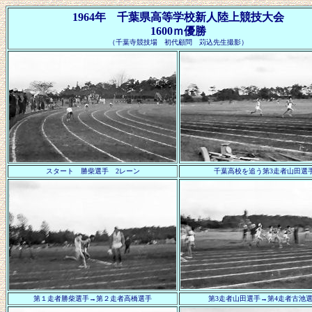
1964年 千葉県高等学校新人陸上競技大会
1600ｍ優勝
（千葉寺競技場 初代顧問 苅込先生撮影）
スタート 勝柴選手 2レーン
千葉高校を追う第3走者山田選
第１走者勝柴選手→第２走者高橋選手
第3走者山田選手→第4走者古池