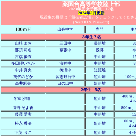
薬園台高等学校陸上部
2023
年度
女子
部員
17名
2024年2月更新
現役生の目標は「競技者広場」をチェックしてくださ
(Need ID & Password)
100ｍH
出身中学
専門
主
３年生７名
山崎 まお
三田中
長距離
3
那須 莉名
幕張中
投擲
古旗 優衣
中距離
1
多田隈いちか
海神中
中距離
8
中井 真央
御滝中
短距離
萬代のどか
習志野台中
短距離
100m
髙井彩矢
日の出中
短距離
2年生 5名
400ｍ、
冬室 沙織
短距離
４×
菅野 そよ香
中距離
800ｍ、
藤澤
愛実
中距離
1
100ｍ、
松永 香濠
短距離
４×
下茂 りこ
短距離
4×