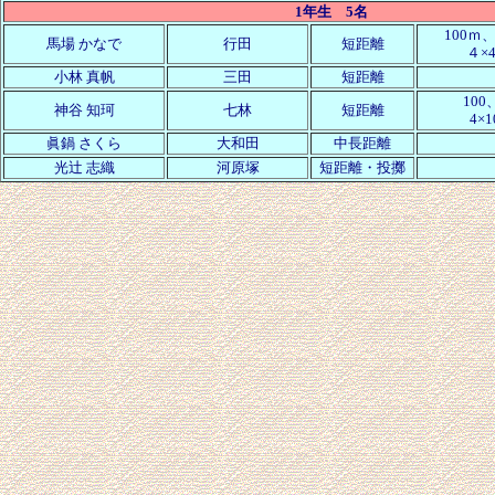
1年生 5名
100ｍ、
馬場 かなで
行田
短距離
４×
小林 真帆
三田
短距離
10
神谷 知珂
七林
短距離
4×
眞鍋 さくら
大和田
中長距離
光辻 志織
河原塚
短距離・投擲