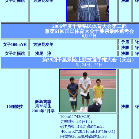
女子走高跳
方波見友美
決勝
8
2006年度千葉県民体育大会第二部
兼第61回国民体育大会千葉県最終選考会
8月12日
予選
3
女子100mYH
方波見友美
決勝
5
女子走幅跳
浅尾 淳
決勝
5
第59回千葉県陸上競技選手権大会（天台）
6月24日、25日
飯島篤志
第36期生
10種競技
決勝
3
2001年3月卒
100m11”43(+2.9)
走幅跳
6m91(+1.5)
砲丸投
9m13
,走高跳
1m55
400m 52”20,110mH16”16(-0.1)
円盤投
30m38,
棒高跳
3m80