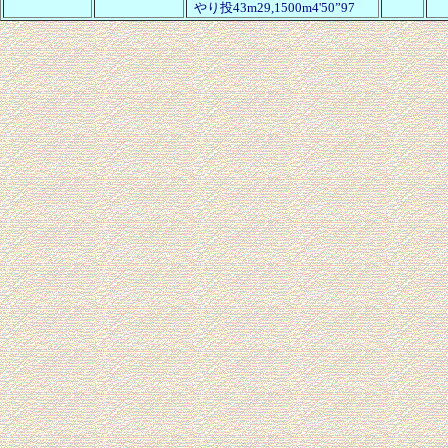
やり投
43m29,
1500m4'50”97