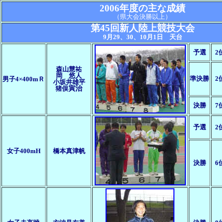
2006年度の主な成績
（県大会決勝以上）
第45回新人陸上競技大会
9月29、30、10月1日 天台
予選
2
森山
慧祐
岡 悠人
準決勝
2
男子4×400mＲ
小坂井雄平
猪俣
寅治
決勝
7
予選
2
女子400mH
橋本真津帆
決勝
6