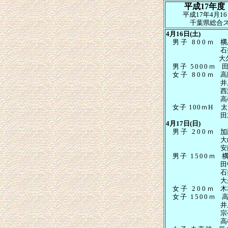
平成
17年
平成
17年4月16
千葉県総合
4月16日(土)
男子
800
ｍ
横
石井 
大
男子
5000
ｍ
女子
800
ｍ
高
井上 
高橋由
女子
100ｍ
H
太
田才 
4月17日(日)
男子
200
ｍ
大山 
安藤 
男子
1500
ｍ
石井 
大久保
女子
200
ｍ
木
女子
1500
ｍ
宗亭未
高橋由