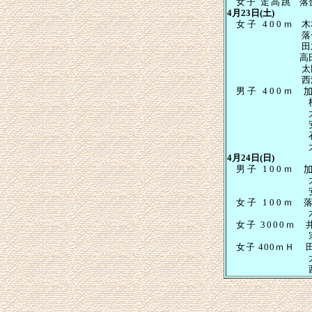
女子 走高
跳
落
4月23日(土)
女子
400
ｍ
木
落合 
高
西澤智
男子
400
ｍ
大久保
4月24日(日)
男子
100
ｍ
安藤 
女子
100
ｍ
落
木
女子
3000
ｍ
宗亭未
女子
400ｍＨ
西澤智