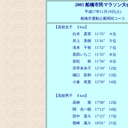
2005 船橋市民マラソン大
平成
17年11月19日(土)
船橋市運動公園周回コース
【高校女子 ３
km】
白木 真実
11′35″ ４位
井上 美穂
11′41″ ５位
滝本 千裕
11′52″ ７位
黒田いちご
11′55″ ８位
若松 裕
11′56″ ９位
宗亭未央子
12′34″ 12位
樋口 彩和
12′45″ 13位
小倉 有貴
12′56″ 14位
【高校男子 ５
km】
高林 篤
17′08″ 12位
関 光一朗
17′12″ 14位
田中 直斗
17′25″ 17位
熊崎 風斗
18′01″ 21位