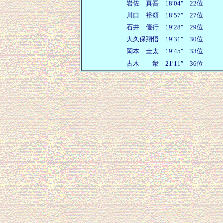
岩佐 真吾
18′04″ 22位
川口 裕頌
18′57″ 27位
石井 優行
19′28″ 29位
大久保翔悟
19′31″ 30位
岡本 圭太
19′45″ 33位
古木 衆
21′11″ 36位