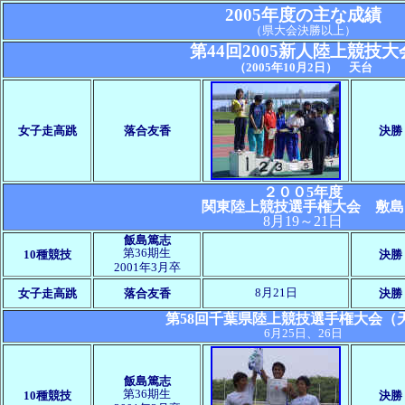
2005年度の主な成績
（県大会決勝以上）
第44回2005新人陸上競技大
（2005年10月2日） 天台
女子走高跳
落合友香
決勝
２００5年度
関東陸上競技選手権大会 敷島
8月19～21日
飯島篤志
第36期生
10種競技
決勝
2001年3月卒
8月21日
女子走高跳
落合友香
決勝
第58回千葉県陸上競技選手権大会（
6月25日、26日
飯島篤志
第36期生
10種競技
決勝