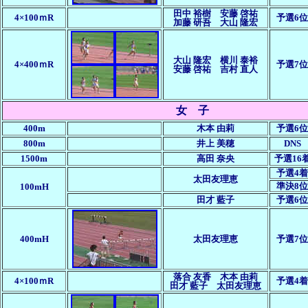
田中 裕樹 安藤 啓祐
4×100ｍR
予選6位
加藤 研吾
大山 隆宏
大山 隆宏 横川 泰裕
4×400ｍR
予選7位
安藤 啓祐
吉村 直人
女 子
400m
木本 由莉
予選6位
800m
井上 美穂
DNS
1500m
高田 奈央
予選16
予選4着
太田友理恵
準決8位
100mH
田才 藍子
予選6位
400mH
太田友理恵
予選7位
落合 友香 木本 由莉
4×100ｍR
予選4着
田才 藍子 太田友理恵