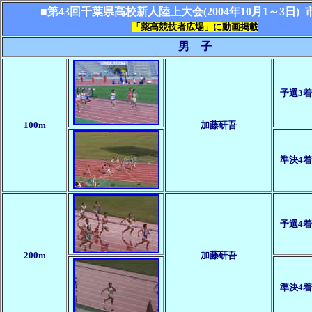
■
第43回千葉県高校新人陸上大会(2004年10月1～3日)
「薬高競技者広場」に動画掲載
男 子
予選3着
100m
加藤研吾
準決4着
予選4着
200m
加藤研吾
準決4着